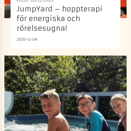
JumpYard – hoppterapi
för energiska och
rörelsesugna!
2020-12-04