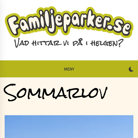
Skip
to
content
Vad hittar vi på i helgen?
MENY
Sommarlov