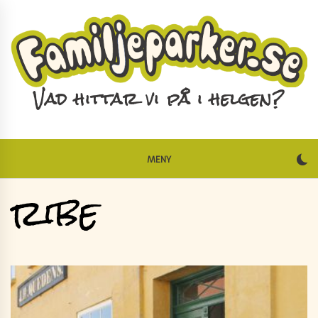
Skip
to
content
Vad hittar vi på i helgen?
MENY
ribe