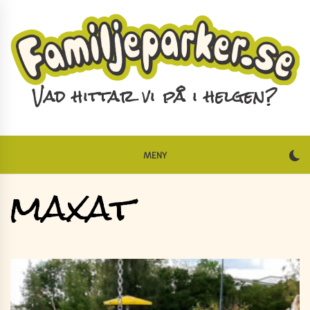
Skip
to
content
Vad hittar vi på i helgen?
MENY
maxat