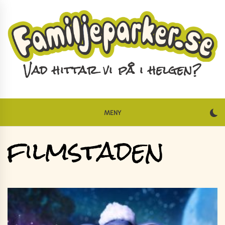
Skip
to
content
Vad hittar vi på i helgen?
MENY
filmstaden