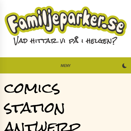
Skip
to
content
Vad hittar vi på i helgen?
MENY
comics
station
antwerp