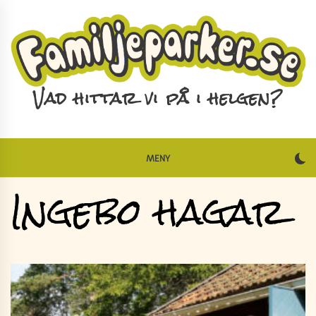
Skip
to
content
Vad hittar vi på i helgen?
MENY
Ingebo hagar