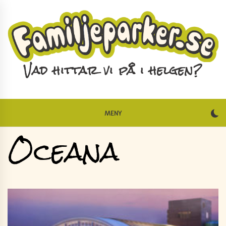
Skip
to
content
Vad hittar vi på i helgen?
MENY
Oceana