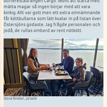
bufférestaurangen Cargo. Skönt att starta med
mätta magar så ingen börjar med att vara
kinkig. Allt var gott men ett extra omnämnande
får köttbullarna som lätt kvalar in på listan över
Östersjöns godaste. Jag frågde personalen och
jodå, de rullas ombord av rent nötkött.
Stora fönster, ja tack!