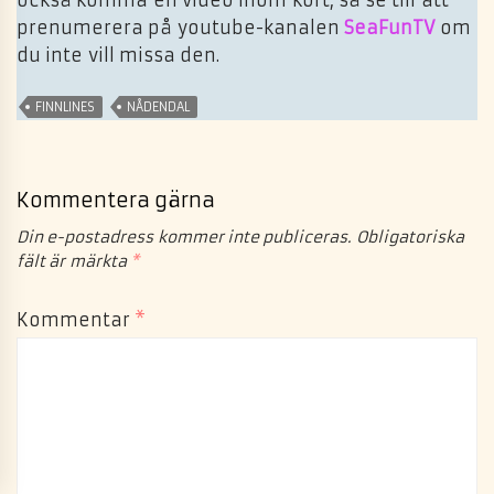
också komma en video inom kort, så se till att
prenumerera på youtube-kanalen
SeaFunTV
om
du inte vill missa den.
FINNLINES
NÅDENDAL
Kommentera gärna
Din e-postadress kommer inte publiceras.
Obligatoriska
fält är märkta
*
Kommentar
*