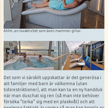
Ahhh…en lovaktivitet som även mammor gillar.
Det som vi särskilt uppskattar är det generösa i
att familjer med barn är välkomna (utan
tidsrestriktioner), att man kan ta en ny handduk
när man duschat sig ren (så man inte behöver
försöka ”torka” sig med en plaskvåt) och att
poolerna faktiskt är varma så man kan koppla av