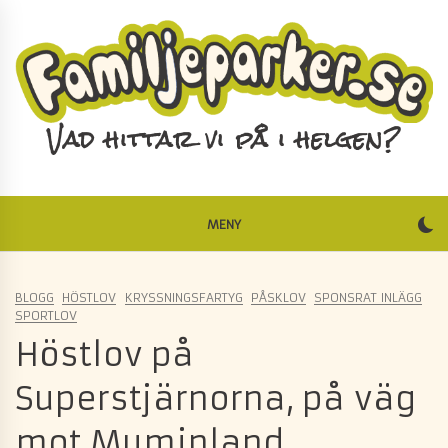
Skip
to
content
Vad hittar vi på i helgen?
MENY
BLOGG
HÖSTLOV
KRYSSNINGSFARTYG
PÅSKLOV
SPONSRAT INLÄGG
SPORTLOV
Höstlov på
Superstjärnorna, på väg
mot Muminland