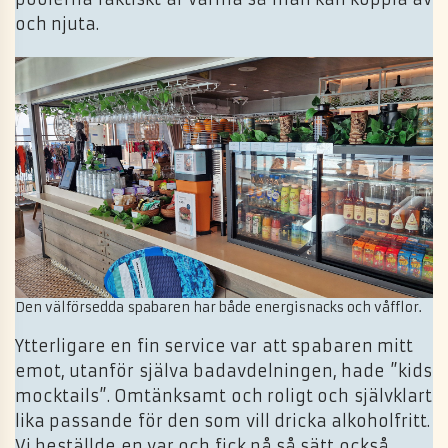
och njuta.
Den välförsedda spabaren har både energisnacks och våfflor.
Ytterligare en fin service var att spabaren mitt
emot, utanför själva badavdelningen, hade ”kids
mocktails”. Omtänksamt och roligt och självklart
lika passande för den som vill dricka alkoholfritt.
Vi beställde en var och fick på så sätt också