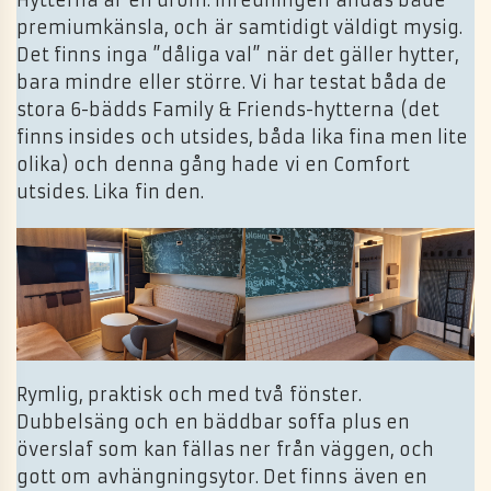
Hytterna är en dröm. Inredningen andas både
premiumkänsla, och är samtidigt väldigt mysig.
Det finns inga ”dåliga val” när det gäller hytter,
bara mindre eller större. Vi har testat båda de
stora 6-bädds Family & Friends-hytterna (det
finns insides och utsides, båda lika fina men lite
olika) och denna gång hade vi en Comfort
utsides. Lika fin den.
Rymlig, praktisk och med två fönster.
Dubbelsäng och en bäddbar soffa plus en
överslaf som kan fällas ner från väggen, och
gott om avhängningsytor. Det finns även en