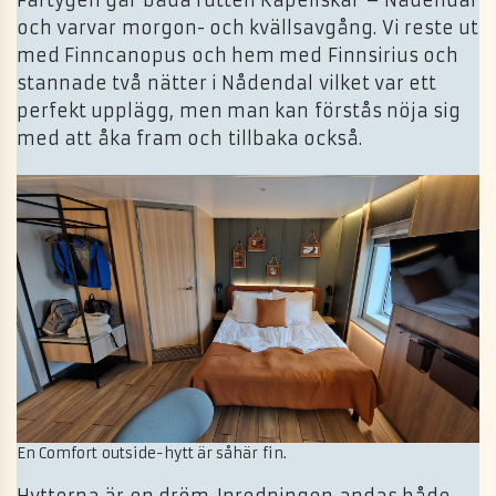
Fartygen går båda rutten Kapellskär – Nådendal
och varvar morgon- och kvällsavgång. Vi reste ut
med Finncanopus och hem med Finnsirius och
stannade två nätter i Nådendal vilket var ett
perfekt upplägg, men man kan förstås nöja sig
med att åka fram och tillbaka också.
En Comfort outside-hytt är såhär fin.